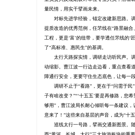
量民情，用实干擘画未来。
对标先进学经验，锚定改建新思路。
提质改造的优秀范例，任芣线在“路景融合
工程，更是‘富’的纽带，要学透任芣线的‘
了“高标准、惠民生”的基调。
太行天路探实情，调研走访听民声。调
动缩影。曹江波一行边走边看，重点查看道
障通行安全，更要守住生态底色，让每一段
调研不止于“看路”，更在于“问需于
子有啥改变？”“‘十五五’要是再修路，您
够用”，曹江波局长耐心倾听每一条建议，
意来了！”这些来自基层的声音，成为“十五
巡线太行一号路，擘画交通新图景。
西“黄河、长城、太行”三大旅游板块的重