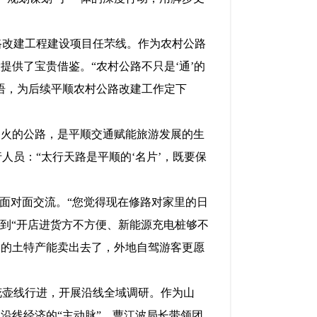
路改建工程建设项目任芣线。作为农村公路
供了宝贵借鉴。“农村公路不只是‘通’的
话语，为后续平顺农村公路改建工作定下
烟火的公路，是平顺交通赋能旅游发展的生
员：“太行天路是平顺的‘名片’，既要保
民面对面交流。“您觉得现在修路对家里的日
，到“开店进货方不方便、新能源充电桩够不
咱的土特产能卖出去了，外地自驾游客更愿
花壶线行进，开展沿线全域调研。作为山
沿线经济的“主动脉”。曹江波局长带领团