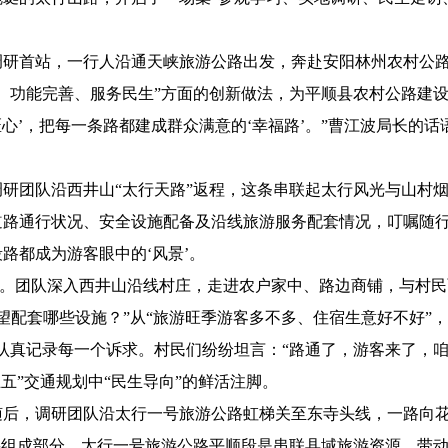
调研首站，一行人沿通天峡旅游公路出发，奔赴安阳林州农村公
、功能完善、服务民生”方面的创新做法，为平顺县农村公路建设提
匠心’，把每一条路都建成群众满意的‘幸福路’。”曹江波局长的
研团队沿西井山“太行天路”返程，这条串联起太行风光与山村
路通行状况、安全设施配备及沿线旅游服务配套情况，叮嘱随行人
路都成为游客眼中的‘风景’。
民”。团队深入西井山沿线村庄，走进农户家中、路边商铺，与村
希望配套哪些设施？”从“旅游旺季游客多不多、住宿生意好不好”
认真记录每一个诉求。村民们纷纷坦言：“路通了，游客来了，
五”交通规划中“民生导向”的鲜活注脚。
随后，调研团队沿太行一号旅游公路虹梯关至东寺头线，一路向
要组成部分，太行一号旅游公路平顺段是串联县域旅游资源、带动